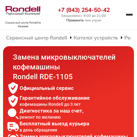
+7 (843) 254-50-42
Ежедневно с 9:00 до 21:00
Позвонить
мне утром
Сервисный центр Rondell
в
Казани
Сервисный центр Rondell
Каталог устройств
Ремо
Замена микровыключателей
кофемашины
Rondell RDE-1105
Официальный сервис
Гарантийное обслуживание
кофемашины Rondell до 3 лет
Диагностика за наш счет,
ремонт по желанию
Бесплатный выезд курьера
в день обращения
Замена микровыключателей кофемашины