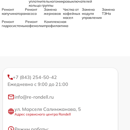
уплотнительного
микровыключателей
кольца группы
Ремонт
Ремонт
Замена
Чистка от
Замена
Замена
капучинатора
насоса
жерновов
кофейных
модуля
ТЭНа
масел
управления
Ремонт
Ремонт
Комплексная
гидросистемы
кофемолки
профилактика
+7 (843) 254-50-42
Ежедневно с 9:00 до 21:00
info@re-rondell.ru
ул. Марселя Салимжанова, 5
Адрес сервисного центра Rondell
Режим работы: